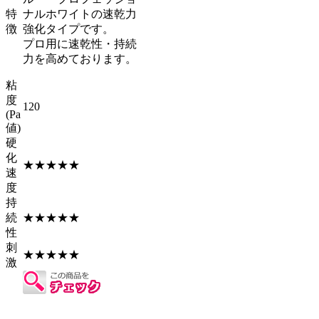
特
ナルホワイトの速乾力
徴
強化タイプです。
プロ用に速乾性・持続
力を高めております。
粘
度
120
(Pa
値)
硬
化
★★★★★
速
度
持
続
★★★★★
性
刺
★★★★★
激