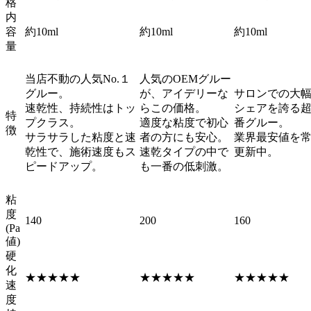
格
内
容
約10ml
約10ml
約10ml
量
当店不動の人気No.１
人気のOEMグルー
グルー。
が、アイデリーな
サロンでの大
速乾性、持続性はトッ
らこの価格。
シェアを誇る
特
プクラス。
適度な粘度で初心
番グルー。
徴
サラサラした粘度と速
者の方にも安心。
業界最安値を
乾性で、施術速度もス
速乾タイプの中で
更新中。
ピードアップ。
も一番の低刺激。
粘
度
140
200
160
(Pa
値)
硬
化
★★★★★
★★★★★
★★★★★
速
度