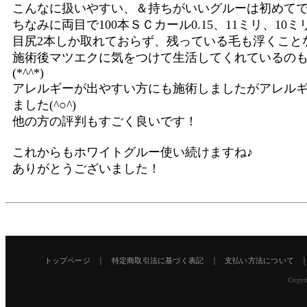
こんなに扱いやすい、＆持ちがいいグルーは初めてです(((o(
ちなみに両目で100本ＳＣカール0.15、11ミリ、1
目尻2本しか取れておらず、残っている毛も浮くこと
施術後マツエクに気をつけて生活してくれているの
(*^^*)
アレルギーが出やすい方にも施術しましたがアレル
ました(^○^)
他の方の評判もすごく良いです！
これからもホワイトグルー使い続けますね♪
ありがとうございました！
｜
｜
トップページ
特定商取引法に基づく表記
支払い方法について
Copyri