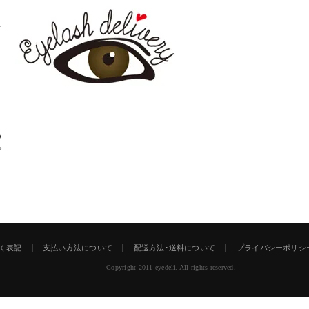
た
イ
さ
め
ご
｜
｜
｜
く表記
支払い方法について
配送方法･送料について
プライバシーポリシ
Copyright 2011 eyedeli. All rights reserved.