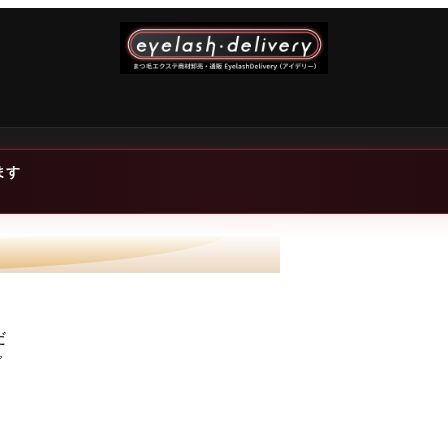
ます
だ
で
ス