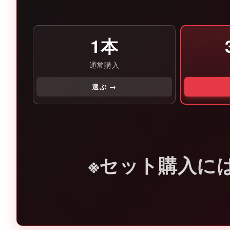
1本
通常購入
選ぶ →
※セット購入に