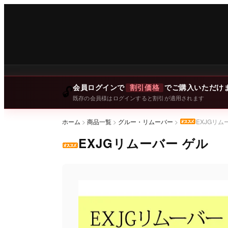
会員ログインで
割引価格
でご購入いただけ
🔓
既存の会員様はログインすると割引が適用されます
ホーム
>
商品一覧
>
グルー・リムーバー
>
EXJGリム
EXJGリムーバー ゲル