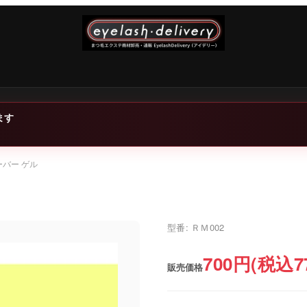
ます
ーバー ゲル
型番: ＲＭ002
700円(税込7
販売価格