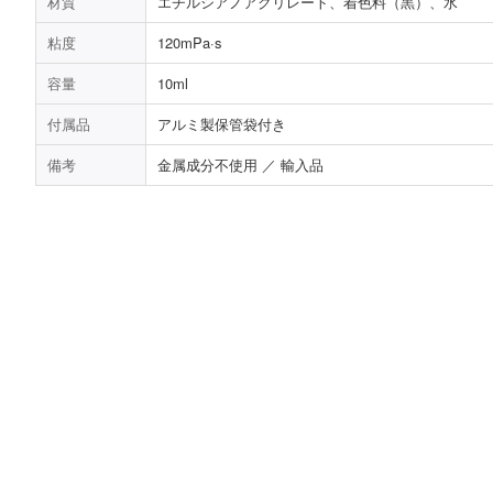
材質
エチルシアノアクリレート、着色料（黒）、水
粘度
120mPa·s
容量
10ml
付属品
アルミ製保管袋付き
備考
金属成分不使用 ／ 輸入品