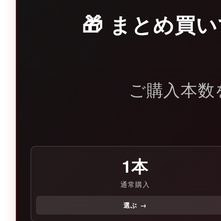
🎁 まとめ買
ご購入本数
1本
通常購入
選ぶ →